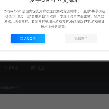
2xgm.Com 是国内深受用户欢迎的游戏资源网站，一直以“共享创造
价值”为理念，以“尊重原创”为准则，专注于传奇界面素材、登录器
皮肤、地图素材、套装素材等细分游戏素材,高端游戏脚本,游戏搭建
技术上传共享等。
加入QQ群
我知道了
快捷导航
关于我们
平台公告
热门标签
关于我们
免责
网站导航
在线投稿
版权声明
售后
资源存档
网站提交
006520号-3