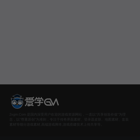
2xgm.Com 是国内深受用户欢迎的游戏资源网站，一直以“共享创造价值”为理
念，以“尊重原创”为准则，专注于传奇界面素材、登录器皮肤、地图素材、套装
素材等细分游戏素材,高端游戏脚本,游戏搭建技术上传共享等。