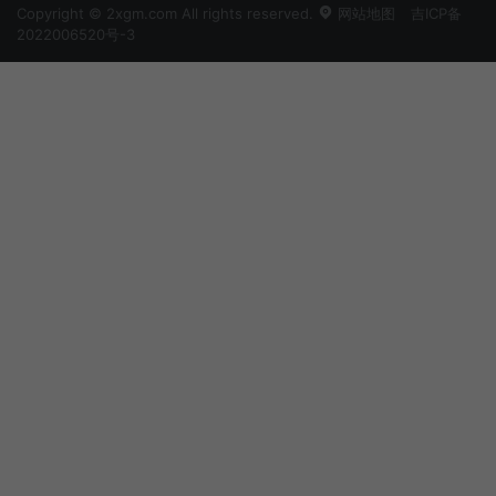
Copyright © 2xgm.com All rights reserved.
网站地图
吉ICP备
2022006520号-3