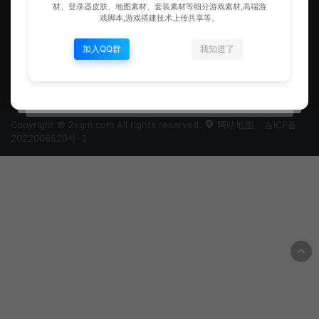
材、登录器皮肤、地图素材、套装素材等细分游戏素材,高端游
戏脚本,游戏搭建技术上传共享等。
加入QQ群
我知道了
2xgm.Com 是国内深受用户欢迎的游戏资源网站，一直以“共享创造价值”为理
念，以“尊重原创”为准则，专注于传奇界面素材、登录器皮肤、地图素材、套装
素材等细分游戏素材,高端游戏脚本,游戏搭建技术上传共享等。
Copyright © 2xgm.com All rights reserved.
网站地图
吉ICP备
2022006520号-3