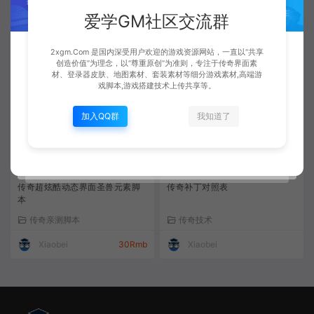
第二版]
化]
爱学GM社区交流群
传奇亲测脚本
传奇亲测脚本
Xiaobei
50Rmb
Xiaobei
30Rmb
2xgm.Com 是国内深受用户欢迎的游戏资源网站，一直以“共享
创造价值”为理念，以“尊重原创”为准则，专注于传奇界面素
材、登录器皮肤、地图素材、套装素材等细分游戏素材,高端游
戏脚本,游戏搭建技术上传共享等。
加入QQ群
我知道了
传奇超炫酷动态界面圣兽元素脚
传奇补丁对照表
本
传奇亲测脚本
传奇技术
Xiaobei
30Rmb
Xiaobei