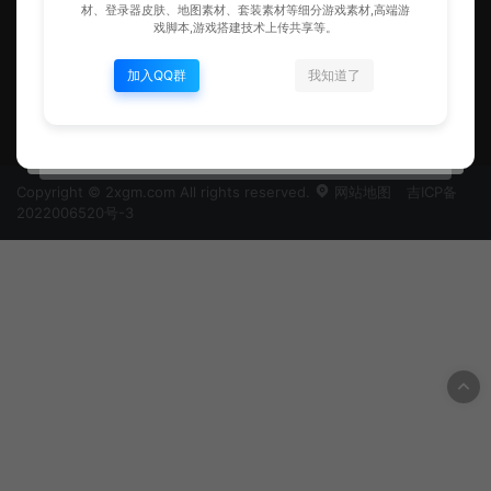
材、登录器皮肤、地图素材、套装素材等细分游戏素材,高端游
戏脚本,游戏搭建技术上传共享等。
加入QQ群
我知道了
2xgm.Com 是国内深受用户欢迎的游戏资源网站，一直以“共享创造价值”为理
念，以“尊重原创”为准则，专注于传奇界面素材、登录器皮肤、地图素材、套装
素材等细分游戏素材,高端游戏脚本,游戏搭建技术上传共享等。
Copyright © 2xgm.com All rights reserved.
网站地图
吉ICP备
2022006520号-3