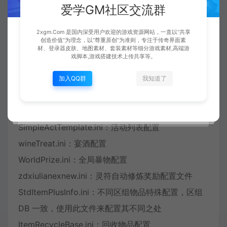
爱学GM社区交流群
NewServPrize.ini：天关服务器奖配置
NewGoldID.ini：金牌帐号奖励配置
2xgm.Com 是国内深受用户欢迎的游戏资源网站，一直以“共享
创造价值”为理念，以“尊重原创”为准则，专注于传奇界面素
NewQkBag1.ini-NewQkBag2.ini：鸿福袋配置
材、登录器皮肤、地图素材、套装素材等细分游戏素材,高端游
戏脚本,游戏搭建技术上传共享等。
ServerSwitch.Bin：服务器活动开关配置
normalprize.ini：普通奖配置
加入QQ群
我知道了
RollMsg.txt：走马灯消息配置
PrizeClass.ini：探宝配置
SimpleActTemplate.ini：活动列表配置
wineTreat.ini：宴酒配置
WorldPrize.ini：全局暴物配置
zdxiulianexnew.ini：灵符自动修炼奖励配置文件
StdItemPlusInfo.ini：不同区组物品特殊配置，区组
DB 一致，使用此文件来配置其不同之处
ItemRecycleBase.ini：回收物品配置