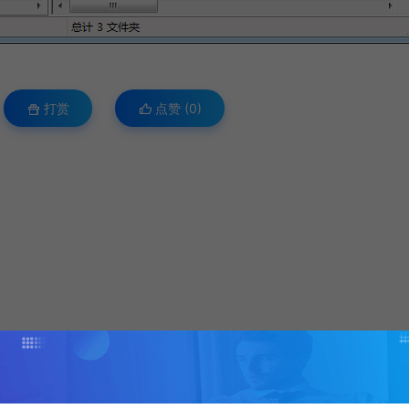
打赏
点赞 (
0
)