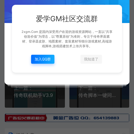
爱学GM社区交流群
ai
放大
无损
2xgm.Com 是国内深受用户欢迎的游戏资源网站，一直以“共享
创造价值”为理念，以“尊重原创”为准则，专注于传奇界面素
材、登录器皮肤、地图素材、套装素材等细分游戏素材,高端游
戏脚本,游戏搭建技术上传共享等。
Xiaobei
生成海报
复制本文链接
加入QQ群
我知道了
上一篇：
下一篇：
传奇联机助手V3.9
传奇脚本一键同步工具