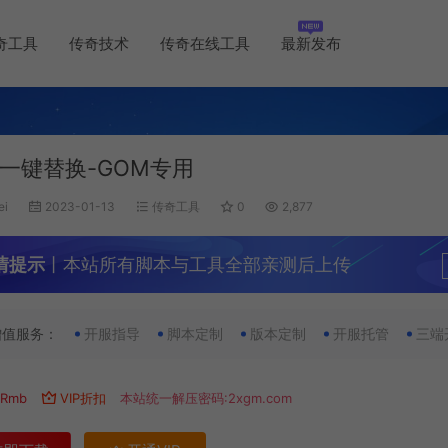
奇工具
传奇技术
传奇在线工具
最新发布
一键替换-GOM专用
ei
2023-01-13
传奇工具
0
2,877
情提示
丨本站所有脚本与工具全部亲测后上传
增值服务：
开服指导
脚本定制
版本定制
开服托管
三端
Rmb
VIP折扣
本站统一解压密码:2xgm.com