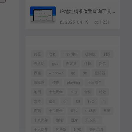
IP地址精准位置查询工具V1.0
2025-04-19
1,231
跨区
取名
十四周年
破解版
利器
强迫症
gee
自定义
快捷
迷你
界面
windows
qq
db
登陆器
编辑器
传奇
playimg
十三周年
地图
十七周年
bug
合集
特效
文本
索引
gm
txt
行会
m
密码
十二周年
查找
生成器
常量
十八周年
微端
图片
天下第一
十六周年
客户端
NPC
管理工具