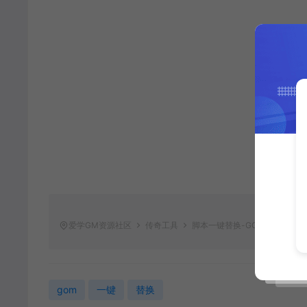
爱学GM资源社区
传奇工具
脚本一键替换-GOM专用
htt
gom
一键
替换