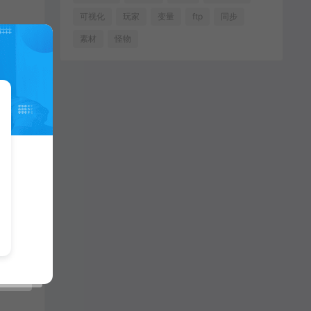
可视化
玩家
变量
ftp
同步
素材
怪物