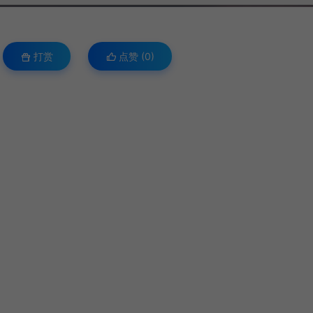
打赏
点赞 (
0
)