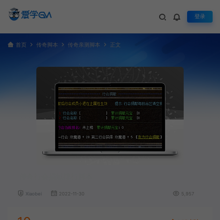
登录
首页
传奇脚本
传奇亲测脚本
正文
传奇行会捐献排行脚本
Xiaobei
2022-11-30
5,957