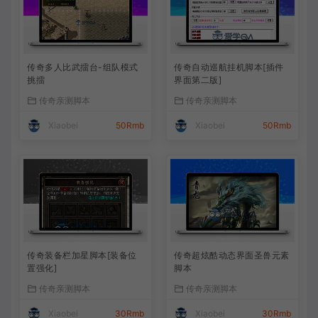
传奇多人比武擂台-组队模式
传奇自动巡航挂机脚本[插件
挑擂
界面第二版]
传奇亲测脚本
传奇亲测脚本
Xiaobei
50Rmb
Xiaobei
50Rmb
传奇装备栏加星脚本[装备位
传奇超炫酷动态界面圣兽元素
置强化]
脚本
传奇亲测脚本
传奇亲测脚本
Xiaobei
30Rmb
Xiaobei
30Rmb