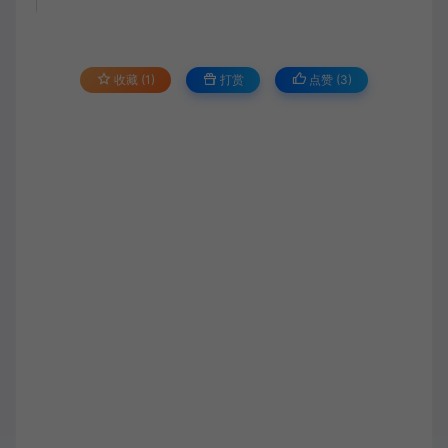
收藏 (1)
打赏
点赞 (
3
)