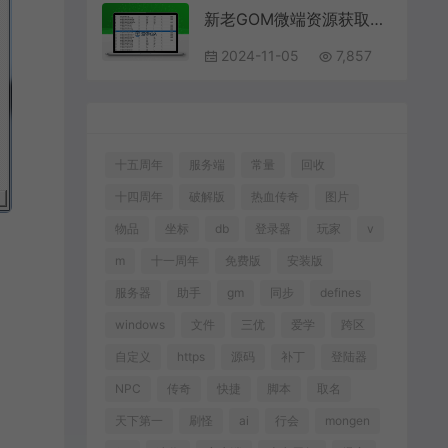
新老GOM微端资源获取下载工具V1.1
2024-11-05
7,857
十五周年
服务端
常量
回收
十四周年
破解版
热血传奇
图片
物品
坐标
db
登录器
玩家
v
m
十一周年
免费版
安装版
服务器
助手
gm
同步
defines
windows
文件
三优
爱学
跨区
自定义
https
源码
补丁
登陆器
NPC
传奇
快捷
脚本
取名
天下第一
刷怪
ai
行会
mongen