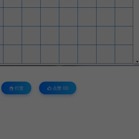
打赏
点赞 (
0
)