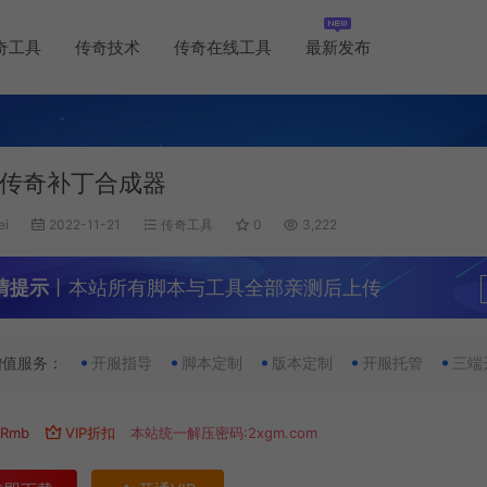
奇工具
传奇技术
传奇在线工具
最新发布
传奇补丁合成器
ei
2022-11-21
传奇工具
0
3,222
情提示
丨本站所有脚本与工具全部亲测后上传
增值服务：
开服指导
脚本定制
版本定制
开服托管
三端
Rmb
VIP折扣
本站统一解压密码:2xgm.com