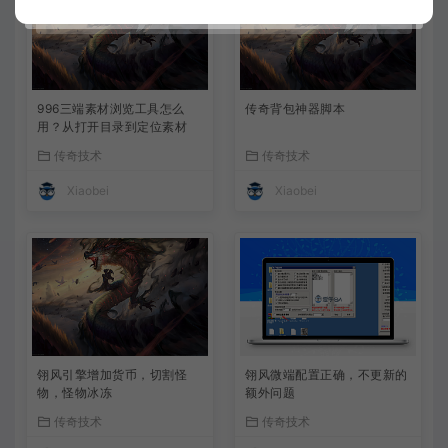
996三端素材浏览工具怎么
传奇背包神器脚本
用？从打开目录到定位素材
传奇技术
传奇技术
Xiaobei
Xiaobei
翎风引擎增加货币，切割怪
翎风微端配置正确，不更新的
物，怪物冰冻
额外问题
传奇技术
传奇技术