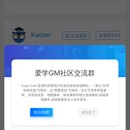
Xiaobei
生成海报
复制本文链接
上一篇：
下一篇：
爱学GM社区交流群
现代网游的「工业化陷阱」与经典游戏的「自由灵魂」：从热血传奇看游戏设计的本真回归
翎风引擎增加货币，切割怪物，怪物冰冻
2xgm.Com 是国内深受用户欢迎的游戏资源网站，一直以“共享
创造价值”为理念，以“尊重原创”为准则，专注于传奇界面素
材、登录器皮肤、地图素材、套装素材等细分游戏素材,高端游
戏脚本,游戏搭建技术上传共享等。
相关文章
加入QQ群
我知道了