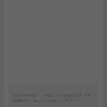
爱学GM资源社区
传奇技术
翎风微端配置正确，不更
新的额外问题
https://www.2xgm.com/3015.html