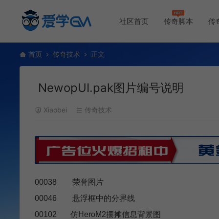
社区首页
传奇脚本
传
首页
传奇技术
正文
NewopUI.pak图片编号说明
Xiaobei
传奇技术
00038 荣誉图片
00046 悬浮框中的分界线
00102 仿HeroM2摆摊信息背景图