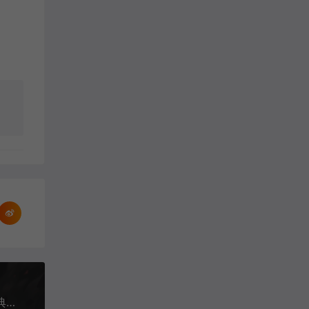
传奇SF深度对比：武易sf武侠江湖与我本沉默sf经典复刻的差异解析