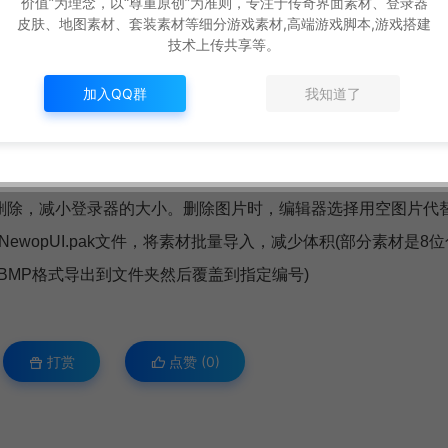
价值”为理念，以“尊重原创”为准则，专注于传奇界面素材、登录器
皮肤、地图素材、套装素材等细分游戏素材,高端游戏脚本,游戏搭建
技术上传共享等。
加入QQ群
我知道了
血条，MP耗尽则显示默认血条171)
删除，减小登录器的大小。删除图片时，编辑器选择用空图片代
ewopUI.pak文件，将素材批量导入，减少体积(部分素材是8
BMP格式导出到文件夹然后覆盖到指定编号)
打赏
点赞 (
0
)