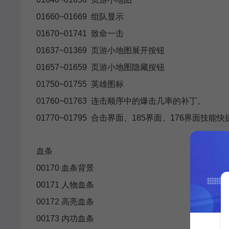
01660~01669 组队显示
01670~01741 致命一击
01637~01369 页游小地图展开按钮
01657~01659 页游小地图隐藏按钮
01750~01755 英雄图标
01760~01763 连击顺序中的爆击几率的补丁。
01770~01795 合击界面、185界面、176界面技能
血条
00170 血条背景
00171 人物血条
00172 高亮血条
00173 内功血条