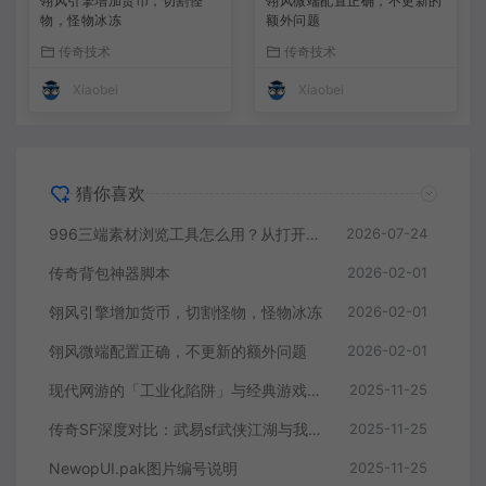
翎风引擎增加货币，切割怪
翎风微端配置正确，不更新的
物，怪物冰冻
额外问题
传奇技术
传奇技术
Xiaobei
Xiaobei
猜你喜欢
996三端素材浏览工具怎么用？从打开目录到定位素材
2026-07-24
传奇背包神器脚本
2026-02-01
翎风引擎增加货币，切割怪物，怪物冰冻
2026-02-01
翎风微端配置正确，不更新的额外问题
2026-02-01
现代网游的「工业化陷阱」与经典游戏的「自由灵魂」：从热血传奇看游戏设计的本真回归
2025-11-25
传奇SF深度对比：武易sf武侠江湖与我本沉默sf经典复刻的差异解析
2025-11-25
NewopUI.pak图片编号说明
2025-11-25