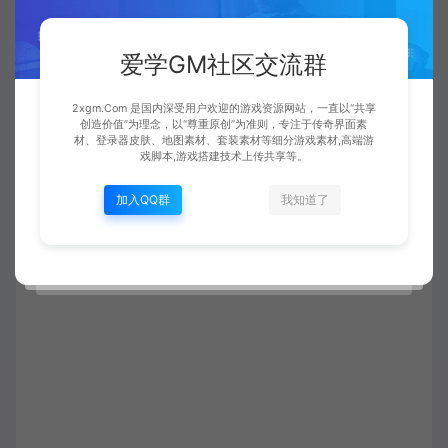
倚天辟地（图标110-111）：magic10 3220-3249(释放)
禁锢术（图标76-77）：magic 1380-1409(困魔咒、安全
爱学GM社区交流群
区光柱同用)
心灵召唤、解毒术、擒龙手（图标52-53）：magic 3960-
2xgm.Com 是国内深受用户欢迎的游戏资源网站，一直以“共享
3999
创造价值”为理念，以“尊重原创”为准则，专注于传奇界面素
材、登录器皮肤、地图素材、套装素材等细分游戏素材,高端游
=============================================
戏脚本,游戏搭建技术上传共享等。
加入QQ群
我知道了
收藏 (0)
打赏
点赞 (
0
)