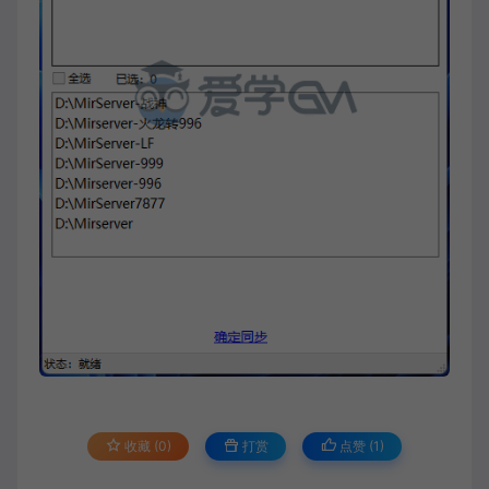
收藏 (0)
打赏
点赞 (
1
)