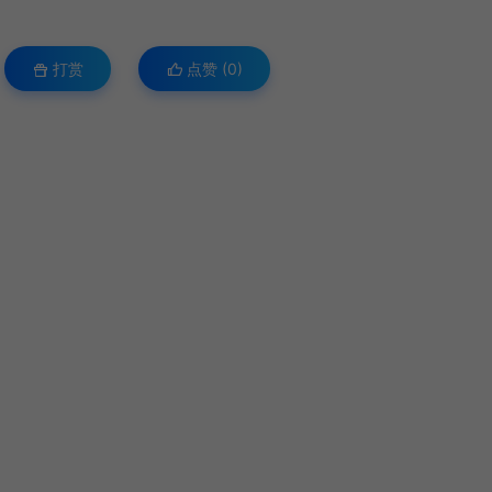
打赏
点赞 (
0
)