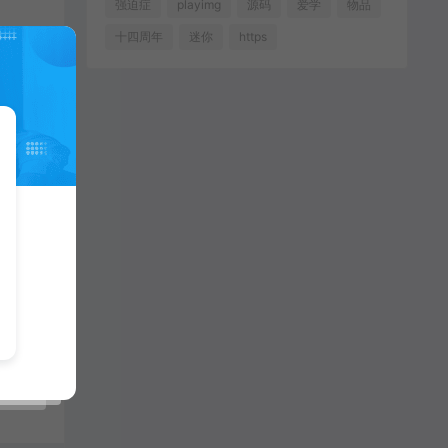
强迫症
playimg
源码
爱学
物品
十四周年
迷你
https