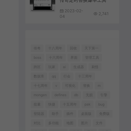
传奇定时替换爆率工具
2023-02-
2,741
04
传奇
十八周年
回收
天下第一
boss
十六周年
界面
管理工具
跨区
玩家
ai
生成器
刷怪
数据库
qq
行会
十三周年
十七周年
v
可视化
替换
m
mongen
defines
db
无损
引擎
批量
快捷
十五周年
pak
bug
登陆器
助手
插件
桌面版
免费版
对比
多功能
地图
图片
文件