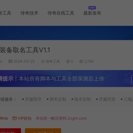
奇工具
传奇技术
传奇在线工具
最新发布
装备取名工具V1.1
ei
2024-05-23
传奇工具
0
2,750
情提示
丨本站所有脚本与工具全部亲测后上传
增值服务：
开服指导
脚本定制
版本定制
开服托管
三端
Rmb
VIP折扣
本站统一解压密码:2xgm.com