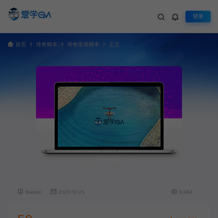
登录
首页
传奇脚本
传奇亲测脚本
正文
传奇泳池派对活动[游泳]
Xiaobei
2023-12-25
6,064