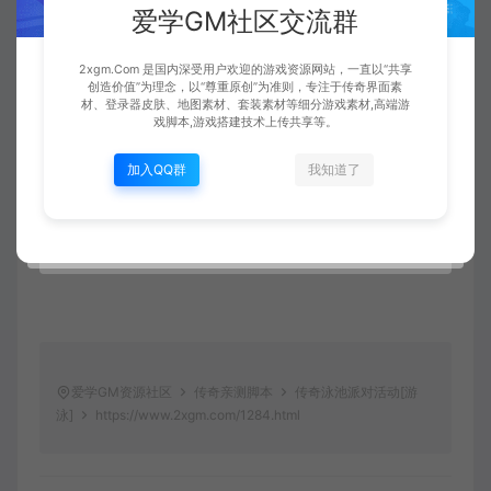
爱学GM社区交流群
2xgm.Com 是国内深受用户欢迎的游戏资源网站，一直以“共享
创造价值”为理念，以“尊重原创”为准则，专注于传奇界面素
材、登录器皮肤、地图素材、套装素材等细分游戏素材,高端游
戏脚本,游戏搭建技术上传共享等。
加入QQ群
我知道了
爱学GM资源社区
传奇亲测脚本
传奇泳池派对活动[游
泳]
https://www.2xgm.com/1284.html