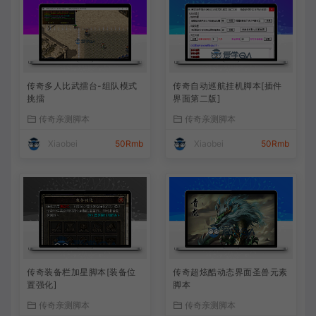
传奇多人比武擂台-组队模式
传奇自动巡航挂机脚本[插件
挑擂
界面第二版]
传奇亲测脚本
传奇亲测脚本
Xiaobei
50Rmb
Xiaobei
50Rmb
传奇装备栏加星脚本[装备位
传奇超炫酷动态界面圣兽元素
置强化]
脚本
传奇亲测脚本
传奇亲测脚本