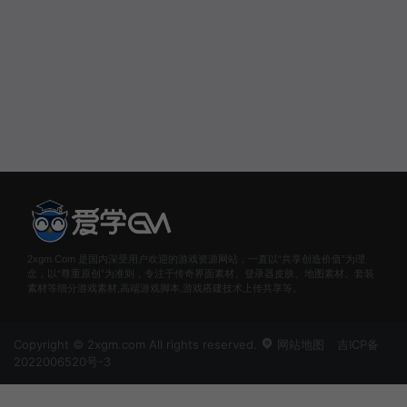
2xgm.Com 是国内深受用户欢迎的游戏资源网站，一直以“共享创造价值”为理
念，以“尊重原创”为准则，专注于传奇界面素材、登录器皮肤、地图素材、套装
素材等细分游戏素材,高端游戏脚本,游戏搭建技术上传共享等。
Copyright © 2xgm.com All rights reserved.
网站地图
吉ICP备
2022006520号-3