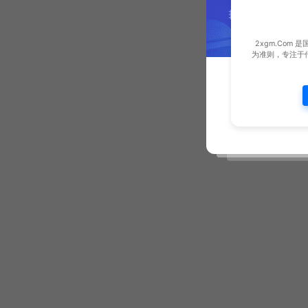
2xgm.Com
为准则，专注于